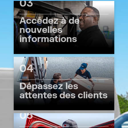
03
Accédez à de
nouvelles
informations
04
Dépassez les
attentes des clients
05