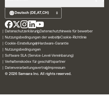
Hilfezentrum
Tachograph-Verwaltung
Kundenempfehlungs-programm
Elektrofahrzeuge
Über uns
Events
Samsara Apps
Karriere
Webinare
Kraftstoffeinsparungsrechner
Blog
Leitfäden
DVIR
Pressemitteilungen
Datenschutzerklärung
Datenschutzhinweis für bewerber
Connected Training
Datenschutz
Nutzungsbedingungen der website
Cookie-Richtlinie
Connected Workflows
Sicherheit
Cookie-Einstellungen
Hardware-Garantie
Samsara-Plattform
Kontakt
Nutzungsbedingungen
Samsara Intelligence
Warum Samsara wählen?
Software SLA (Service-Level-Vereinbarung)
Incident Center
Verhaltenskodex für geschäftspartner
Alle Hardwareprodukte
Datenverarbeitungsvertrag
Impressum
© 2026 Samsara Inc. All rights reserved.