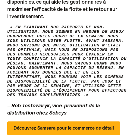
disponibles, ce qui aide les gestionnaires à
maximiser l'efficacité de la flotte et le retour sur
investissement.
« EN EXAMINANT NOS RAPPORTS DE NON-
UTILISATION, NOUS SOMMES EN MESURE DE MIEUX
COMPRENDRE QUELS JOURS DE LA SEMAINE NOUS
SOUS-UTILISONS NOTRE FLOTTE. AVANT SAMSARA,
NOUS SAVIONS QUE NOTRE UTILISATION N'ÉTAIT
PAS OPTIMALE, MAIS NOUS NE DISPOSIONS PAS
DES DONNÉES NÉCESSAIRES POUR ÉVALUER EN
TOUTE CONFIANCE LA CAPACITÉ D'UTILISATION DU
RÉSEAU. MAINTENANT, NOUS SAVONS QUAND NOUS
POUVONS AUGMENTER LA CAPACITÉ DU RÉSEAU. EN
ACCÉDANT AUX DONNÉES DCE ET EN LES
INTERPRÉTANT, NOUS POUVONS VOIR LES SCHÉMAS
DE DISPONIBILITÉ DE LA FLOTTE, PAR JOUR ET
PAR HEURE DE LA SEMAINE, ET UTILISER CETTE
DISPONIBILITÉ DE L'ÉQUIPEMENT POUR EFFECTUER
DES TRAVAUX SUPPLÉMENTAIRES .»
– Rob Tostowaryk, vice-président de la
distribution chez Sobeys
Découvrez Samsara pour le commerce de détail