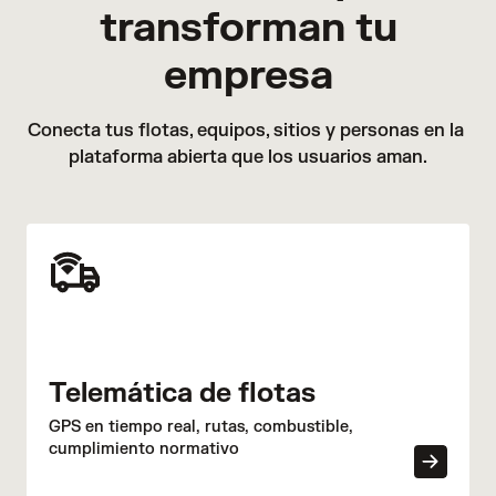
Samsara Academy, por otro lado, está diseñada para
transforman tu
gerentes y administradores, y proporciona recursos
de introducción e instrucción para configurar y
empresa
optimizar los sistemas Samsara para tu
organización. Juntas, estas herramientas se
Conecta tus flotas, equipos, sitios y personas en la 
complementan y garantizan que tanto los
plataforma abierta que los usuarios aman.
conductores como los gerentes estén preparados
para el éxito.
Telemática de flotas
GPS en tiempo real, rutas, combustible,
cumplimiento normativo