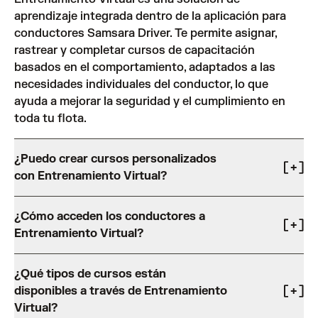
aprendizaje integrada dentro de la aplicación para
conductores Samsara Driver. Te permite asignar,
rastrear y completar cursos de capacitación
basados en el comportamiento, adaptados a las
necesidades individuales del conductor, lo que
ayuda a mejorar la seguridad y el cumplimiento en
toda tu flota.
¿Puedo crear cursos personalizados
con Entrenamiento Virtual?
¡Sí! Entrenamiento Virtual te ofrece la flexibilidad de
¿Cómo acceden los conductores a
crear tus propios cursos personalizados, además de
Entrenamiento Virtual?
la biblioteca de cursos prediseñada. También puedes
importar materiales de capacitación para alinearlos
Los conductores pueden acceder a Entrenamiento
con los objetivos específicos de tu organización.
¿Qué tipos de cursos están
Virtual directamente a través de la aplicación para
disponibles a través de Entrenamiento
conductores Samsara Driver, lo que les permite
Virtual?
completar los cursos en cualquier momento y en