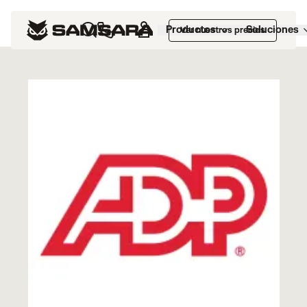
Marketplace
>
ADP
Productos
Soluciones
Ver nuestros precios