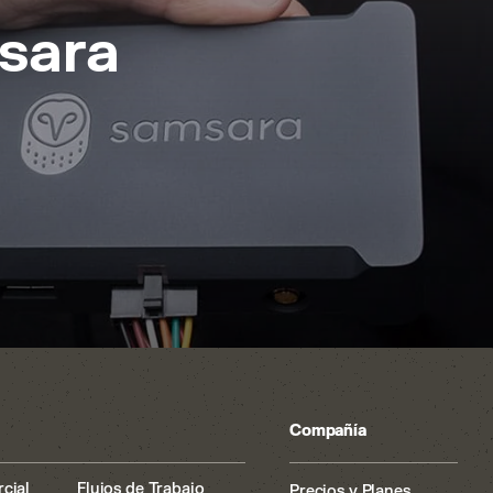
sara
Compañía
cial
Flujos de Trabajo
Precios y Planes