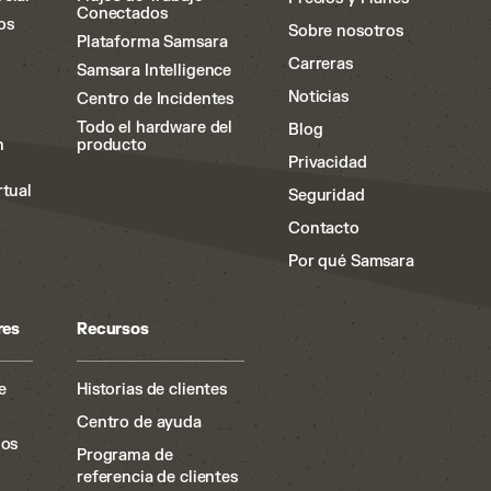
Conectados
os
Sobre nosotros
Plataforma Samsara
Carreras
Samsara Intelligence
Noticias
Centro de Incidentes
Todo el hardware del
Blog
n
producto
Privacidad
rtual
Seguridad
Contacto
Por qué Samsara
res
Recursos
e
Historias de clientes
Centro de ayuda
ios
Programa de
referencia de clientes