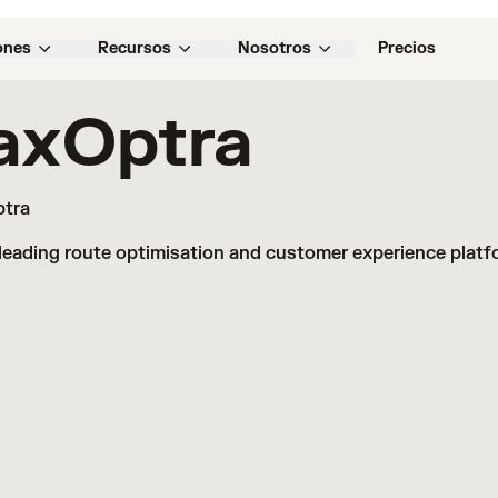
ones
Recursos
Nosotros
Precios
axOptra
tra
leading route optimisation and customer experience platf