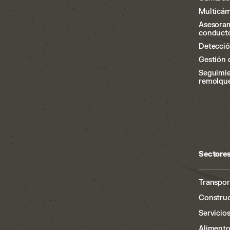
Multicám
Asesora
conduct
Detecció
Gestión 
Seguimi
remolqu
Sectore
Transport
Constru
Servicio
Alimento