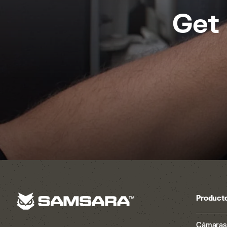
Get
Product
Cámaras 