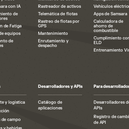
ara con IA
Rastreador de activos
Vehículos eléctric
miento de
Telemática de flotas
Apps de Samsara
ores
Rastreo de flotas por
Calculadora de
n de Fatiga
GPS
ahorro de
combustible
de equipos
Mantenimiento
Cumplimiento co
ento de
Enrutamiento y
ELD
es
despacho
Entrenamiento Vi
s
Desarrolladores y APIs
Para desarrollado
e y logística
Catálogo de
Desarrolladores d
aplicaciones
APIs
cción
Registro de camb
s de campo
de API
s y bebidas