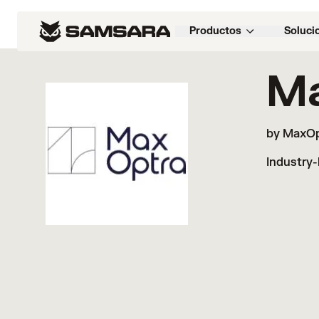
Marketplace
>
MaxOptra
Productos
Soluci
M
by MaxOp
Industry-