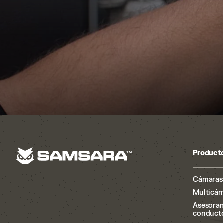
Product
Cámaras 
Multicám
Asesora
conduct