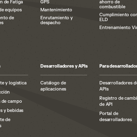
n de Fatiga
GPS
ahorro de
combustible
de equipos
Mantenimiento
Cumplimiento co
ento de
Enrutamiento y
ELD
es
despacho
Entrenamiento Vi
s
Desarrolladores y APIs
Para desarrollado
e y logística
Catálogo de
Desarrolladores d
aplicaciones
APIs
cción
Registro de camb
s de campo
de API
s y bebidas
Portal de
te de
desarrolladores
s