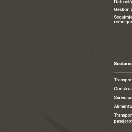
Detecció
Gestión 
Seguimi
remolqu
Sectore
Transport
Constru
Servicio
Alimento
Transpor
pasajero