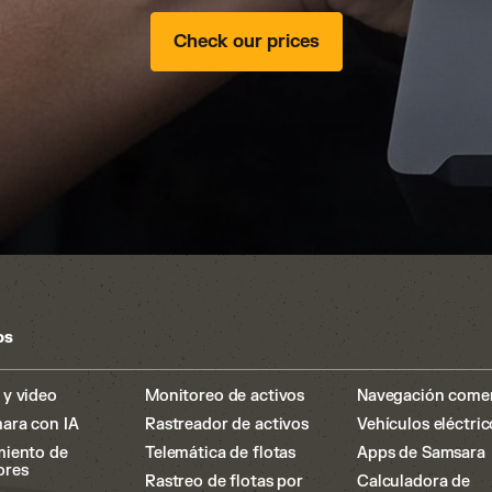
Check our prices
os
y video
Monitoreo de activos
Navegación comer
ara con IA
Rastreador de activos
Vehículos eléctric
miento de
Telemática de flotas
Apps de Samsara
ores
Rastreo de flotas por
Calculadora de