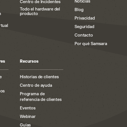
Noticias
Centro de Incidentes
Todo el hardware del
Blog
n
producto
Privacidad
rtual
Seguridad
Contacto
Por qué Samsara
res
Recursos
e
Historias de clientes
Centro de ayuda
ios
Programa de
referencia de clientes
Eventos
Webinar
Guías