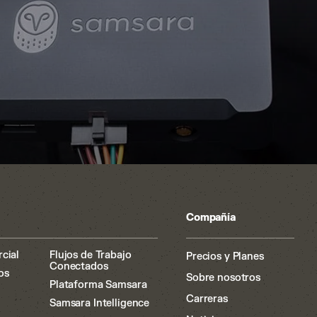
Compañía
cial
Flujos de Trabajo
Precios y Planes
Conectados
os
Sobre nosotros
Plataforma Samsara
Carreras
Samsara Intelligence