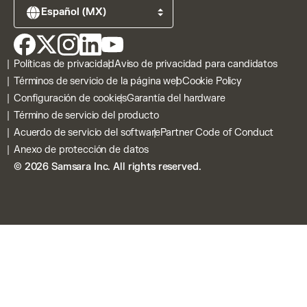
Vehículos eléctricos
Precios y Planes
Eventos
Apps de Samsara
Sobre nosotros
Webinar
Calculadora de ahorro de combustible
Carreras
Guías
Cumplimiento con ELD
Noticias
Tienda web del cliente
Políticas de privacidad
Aviso de privacidad para candidatos
Entrenamiento Virtual
Blog
Señales de Samsara
Términos de servicio de la página web
Cookie Policy
Flujos de Trabajo Conectados
Privacidad
Configuración de cookies
Garantía del hardware
Plataforma Samsara
Seguridad
Término de servicio del producto
Samsara Intelligence
Contacto
Acuerdo de servicio del software
Partner Code of Conduct
Centro de Incidentes
Por qué Samsara
Anexo de protección de datos
Todo el hardware del producto
© 2026 Samsara Inc. All rights reserved.