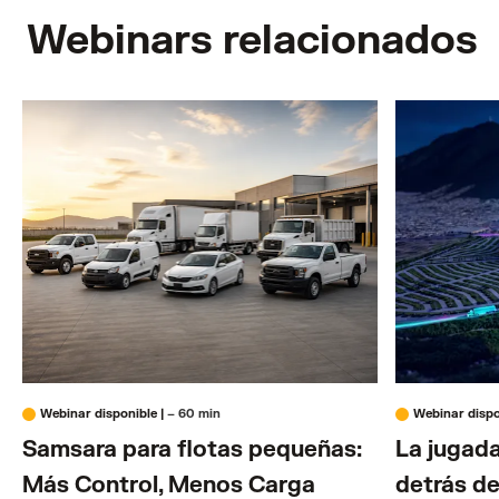
Webinars relacionados
Webinar disponible
|
– 60 min
Webinar disp
Samsara para flotas pequeñas:
La jugada
Más Control, Menos Carga
detrás d