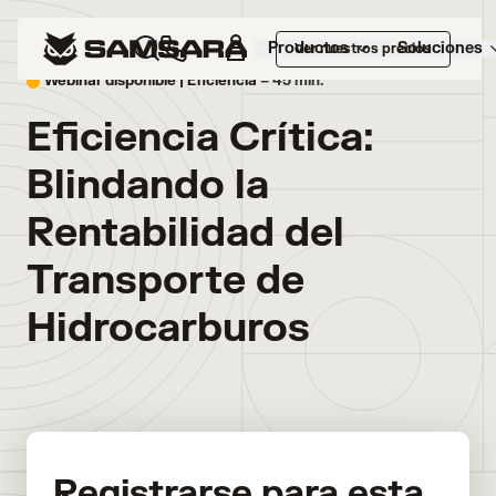
Productos
Soluciones
Ver nuestros precios
Webinar disponible |
Eficiencia
– 45 min.
Eficiencia Crítica:
Blindando la
Rentabilidad del
Transporte de
Hidrocarburos
Registrarse para esta