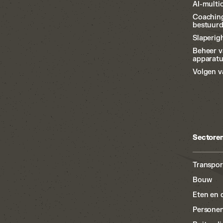
AI-multi
Coachin
bestuurd
Slaperig
Beheer 
apparat
Volgen v
Sectore
Transpor
Bouw
Eten en 
Persone