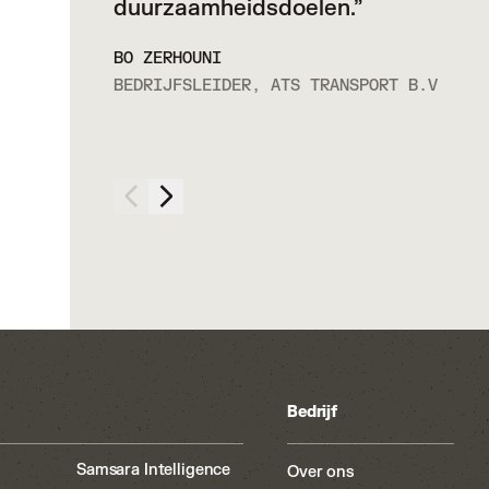
duurzaamheidsdoelen.”
corr
bijn
BO ZERHOUNI
BEDRIJFSLEIDER, ATS TRANSPORT B.V
DENN
OPER
TRAN
Bedrijf
Samsara Intelligence
Over ons