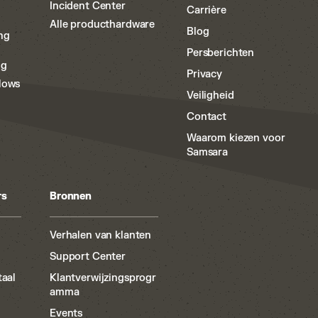
Incident Center
Carrière
Alle producthardware
Blog
ng
Persberichten
ng
Privacy
lows
Veiligheid
m
Contact
Waarom kiezen voor
Samsara
rs
Bronnen
Verhalen van klanten
Support Center
taal
Klantverwijzingsprogr
amma
Events