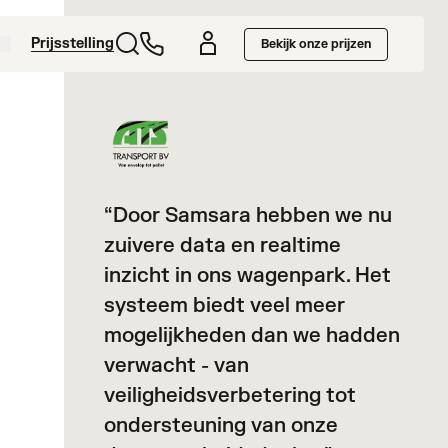
Prijsstelling
Bekijk onze prijzen
“Door Samsara hebben we nu
“On
zuivere data en realtime
lang
inzicht in ons wagenpark. Het
tot
systeem biedt veel meer
Sam
mogelijkheden dan we hadden
kun
verwacht - van
coa
veiligheidsverbetering tot
bij 
ondersteuning van onze
wat 