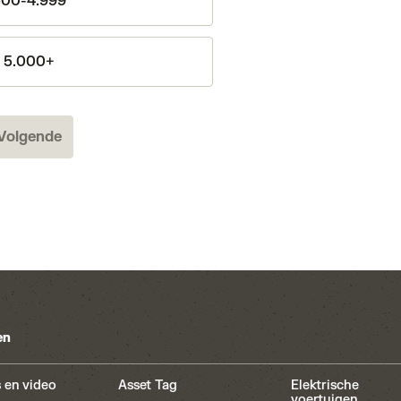
00-4.999
5.000+
Volgende
en
 en video
Asset Tag
Elektrische
voertuigen