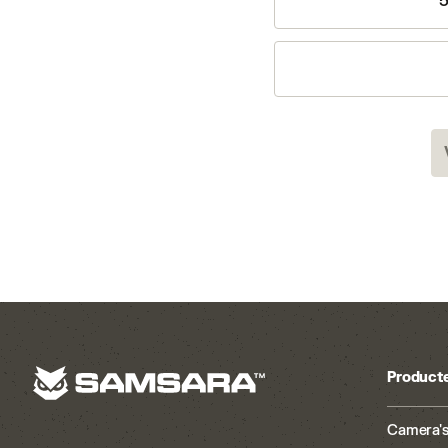
5
Product
Camera's