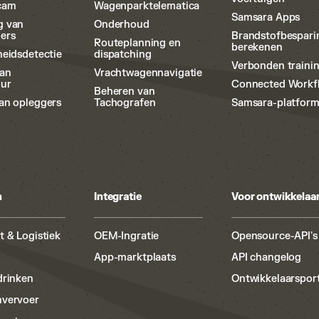
cam
Wagenparktelematica
Samsara Apps
g van
Onderhoud
ers
Brandstofbespari
Routeplanning en
berekenen
heidsdetectie
dispatching
Verbonden traini
van
Vrachtwagennavigatie
uur
Connected Workf
Beheren van
an opleggers
Tachografen
Samsara-platfor
n
Integratie
Voor ontwikkelaa
t & Logistiek
OEM-Ingratie
Opensource-API's
App-marktplaats
API changelog
drinken
Ontwikkelaarspor
nvervoer