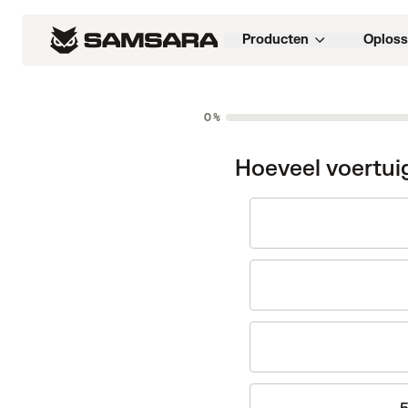
Producten
Oploss
0%
Hoeveel voertui