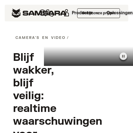
Producten
Oplossingen
Bekijk onze prijzen
CAMERA'S EN VIDEO
/
SLAPERIGHEIDSDETECTIE
Blijf
wakker,
blijf
veilig:
realtime
waarschuwingen