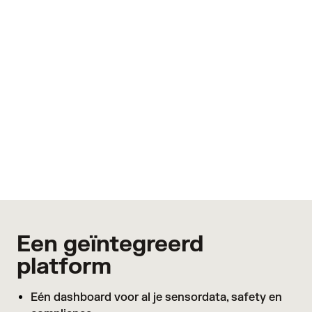
Minder schadeclaims
Jij bent altijd op de hoogte met een melding
wanneer de temperatuur buiten de gewenste
waardes komt. Zo voorkom je tijdig dat je
goederen bederven.
Meer informatie
Een geïntegreerd
platform
Eén dashboard voor al je sensordata, safety en