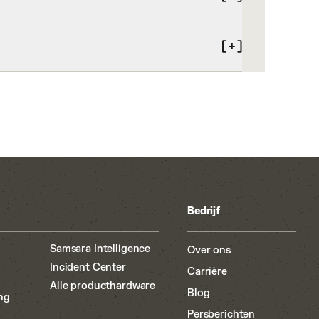
 met 2 check-ins per dag. De werkelijke
ele signaal.
 beschikbaar is
ware-updates, mobiele dataverbinding en
oor details.
Bedrijf
Samsara Intelligence
Over ons
Incident Center
Carrière
Alle producthardware
Blog
ng
Persberichten