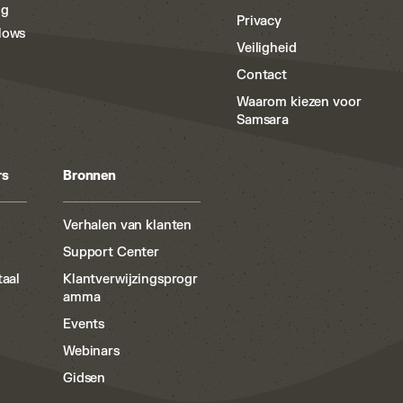
ng
Privacy
lows
Veiligheid
m
Contact
Waarom kiezen voor
Samsara
rs
Bronnen
Verhalen van klanten
Support Center
taal
Klantverwijzingsprogr
amma
Events
Webinars
Gidsen