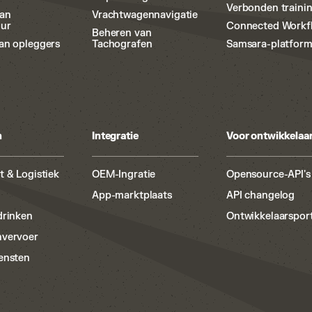
Verbonden traini
van
Vrachtwagennavigatie
uur
Connected Workf
Beheren van
an opleggers
Tachografen
Samsara-platfor
n
Integratie
Voor ontwikkelaa
t & Logistiek
OEM-Ingratie
Opensource-API's
App-marktplaats
API changelog
drinken
Ontwikkelaarspor
nvervoer
ensten