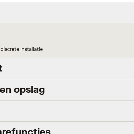
iscrete installatie
t
en opslag
KEER PER DAG
co, Verenigd Koninkrijk, EU
x per dag als standaardinstellingen
refuncties