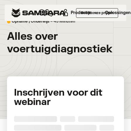
Producten
Oplossingen
Bekijk onze prijzen
Opname |
Onderwijs
– 45 Minuten
Alles over
voertuigdiagnostiek
Inschrijven voor dit
webinar