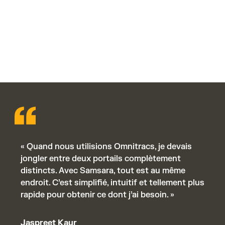
fournir des mises à jour clients, réduisant ainsi
l’efficacité et rendant plus difficile la réaction rapide
en cas de vol, de perte ou de perturbations
inattendues.
« Quand nous utilisions Omnitracs, je devais
jongler entre deux portails complètement
distincts. Avec Samsara, tout est au même
endroit. C’est simplifié, intuitif et tellement plus
rapide pour obtenir ce dont j’ai besoin. »
Jaspreet Kaur