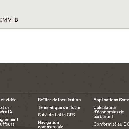
t 3M VHB
et vidéo
Boîtier de localisation
Applications Sam
ation
Télématique de flotte
Calculateur
éra IA
d’économies de
Suivi de flotte GPS
carburant
agnement
Navigation
uffeurs
Conformité au D
commerciale