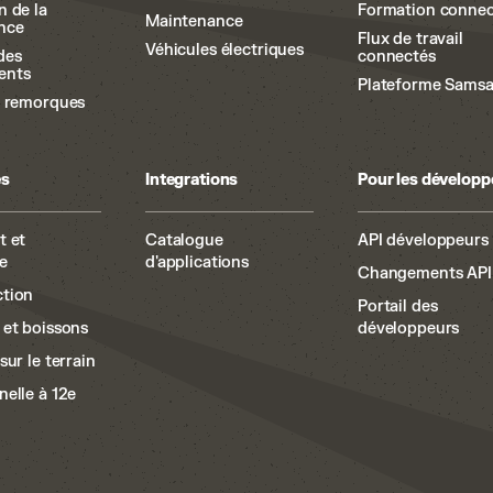
n de la
Formation conne
Maintenance
nce
Flux de travail
Véhicules électriques
des
connectés
ents
Plateforme Samsa
s remorques
es
Integrations
Pour les développ
t et
Catalogue
API développeurs
e
d'applications
Changements API
tion
Portail des
 et boissons
développeurs
sur le terrain
nelle à 12e