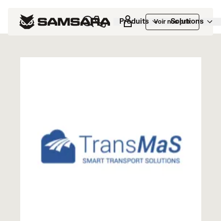
Marketplace
>
EasyTrans (1)
Produits
Solutions
Voir nos prix