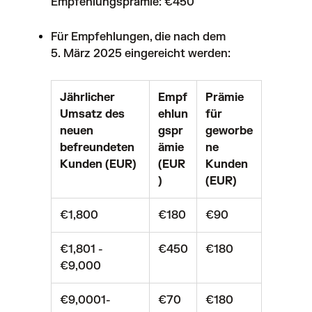
Empfehlungsprämie: €450
Für Empfehlungen, die nach dem
5. März 2025 eingereicht werden:
Jährlicher
Empf
Prämie
Umsatz des
ehlun
für
neuen
gspr
geworbe
befreundeten
ämie
ne
Kunden (EUR)
(EUR
Kunden
)
(EUR)
€1,800
€180
€90
€1,801 -
€450
€180
€9,000
€9,0001-
€70
€180