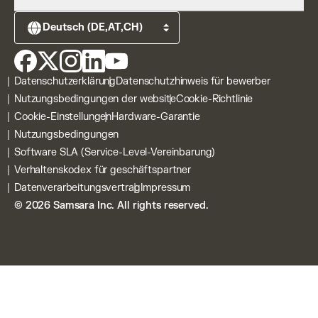
Tachograph-Verwaltung
Kundenempfehlungs-programm
Elektrofahrzeuge
Über uns
Events
Samsara Apps
Karriere
Webinare
Kraftstoffeinsparungsrechner
Blog
Leitfäden
DVIR
Pressemitteilungen
Datenschutzerklärung
Datenschutzhinweis für bewerber
Connected Training
Datenschutz
Nutzungsbedingungen der website
Cookie-Richtlinie
Connected Workflows
Sicherheit
Cookie-Einstellungen
Hardware-Garantie
Samsara-Plattform
Kontakt
Nutzungsbedingungen
Samsara Intelligence
Warum Samsara wählen?
Software SLA (Service-Level-Vereinbarung)
Incident Center
Verhaltenskodex für geschäftspartner
Alle Hardwareprodukte
Datenverarbeitungsvertrag
Impressum
© 2026 Samsara Inc. All rights reserved.