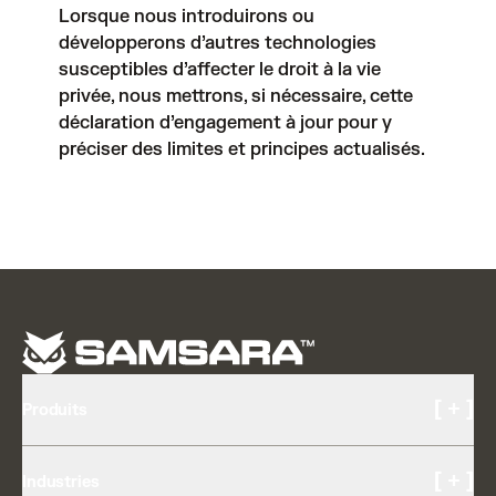
Lorsque nous introduirons ou
développerons d’autres technologies
susceptibles d’affecter le droit à la vie
privée, nous mettrons, si nécessaire, cette
déclaration d’engagement à jour pour y
préciser des limites et principes actualisés.
[ + ]
Produits
Caméras et vidéo
[ + ]
Industries
Configuration multicaméra IA