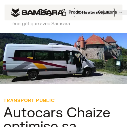
Nos clients
>
Autocars Chaize optimise sa
Produits
Solutions
Consulter nos prix
gestion de flotte et accélère sa transition
énergétique avec Samsara
TRANSPORT PUBLIC
Autocars Chaize
optimise sa