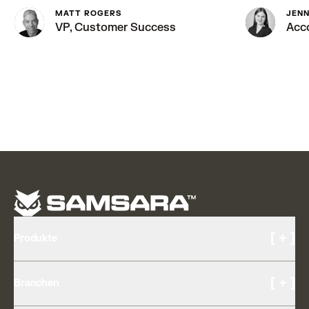
MATT ROGERS
JENN
VP, Customer Success
Acc
[ + ]
Produkte
Kameras und Video
[ + ]
Branchen
KI-Multikamera
Fahrer-Coaching