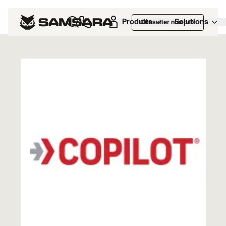
Marketplace
>
CoPilot
Produits
Solutions
Consulter nos prix