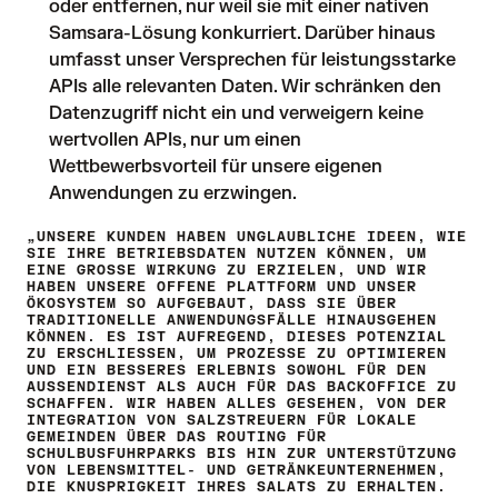
oder entfernen, nur weil sie mit einer nativen
Samsara-Lösung konkurriert. Darüber hinaus
umfasst unser Versprechen für leistungsstarke
APIs alle relevanten Daten. Wir schränken den
Datenzugriff nicht ein und verweigern keine
wertvollen APIs, nur um einen
Wettbewerbsvorteil für unsere eigenen
Anwendungen zu erzwingen.
„UNSERE KUNDEN HABEN UNGLAUBLICHE IDEEN, WIE
SIE IHRE BETRIEBSDATEN NUTZEN KÖNNEN, UM
EINE GROSSE WIRKUNG ZU ERZIELEN, UND WIR H
ABEN UNSERE OFFENE PLATTFORM UND UNSER Ö
KOSYSTEM SO AUFGEBAUT, DASS SIE ÜBER T
RADITIONELLE ANWENDUNGSFÄLLE HINAUSGEHEN K
ÖNNEN. ES IST AUFREGEND, DIESES POTENZIAL Z
U ERSCHLIESSEN, UM PROZESSE ZU OPTIMIEREN UN
D EIN BESSERES ERLEBNIS SOWOHL FÜR DEN AU
SSENDIENST ALS AUCH FÜR DAS BACKOFFICE ZU SCH
AFFEN. WIR HABEN ALLES GESEHEN, VON DER INT
EGRATION VON SALZSTREUERN FÜR LOKALE GEM
EINDEN ÜBER DAS ROUTING FÜR SCH
ULBUSFUHRPARKS BIS HIN ZUR UNTERSTÜTZUNG VON
LEBENSMITTEL- UND GETRÄNKEUNTERNEHMEN, DIE
KNUSPRIGKEIT IHRES SALATS ZU ERHALTEN. DA