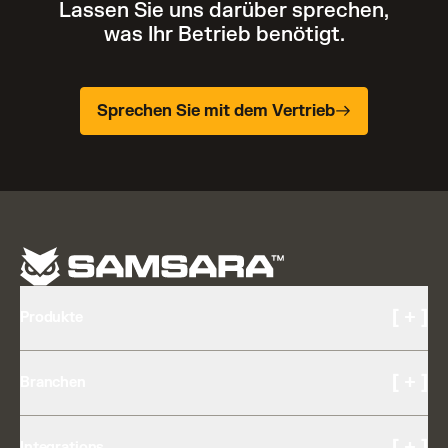
Lassen Sie uns darüber sprechen,
was Ihr Betrieb benötigt.
Sprechen Sie mit dem Vertrieb
[ + ]
Produkte
Kameras und Video
[ + ]
Branchen
KI-Multikamera
Fahrer-Coaching
Transport und Logistik
Müdigkeitserkennung
[ + ]
Integrations